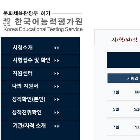
컨
텐
츠
바
로
가
기
시험일
3월
3/0
5월
5/1
7월
7/1