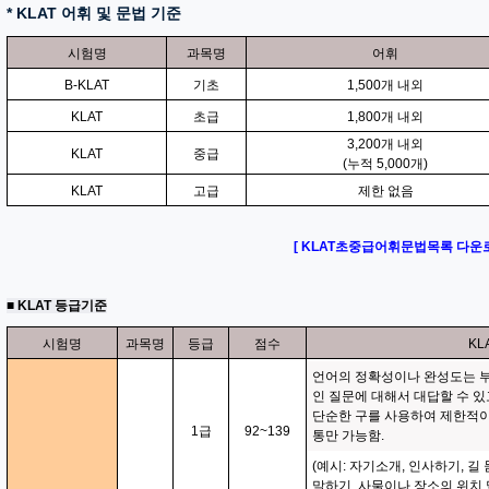
* KLAT 어휘 및 문법 기준
시험명
과목명
어휘
B-KLAT
기초
1,500개 내외
KLAT
초급
1,800개 내외
3,200개 내외
KLAT
중급
(누적 5,000개)
KLAT
고급
제한 없음
[ KLAT초중급어휘문법목록 다운로
■ KLAT 등급기준
시험명
과목명
등급
점수
KL
언어의 정확성이나 완성도는 
인 질문에 대해서 대답할 수 있
단순한 구를 사용하여 제한적
1급
92~139
통만 가능함.
(예시: 자기소개, 인사하기, 길
말하기, 사물이나 장소의 위치 