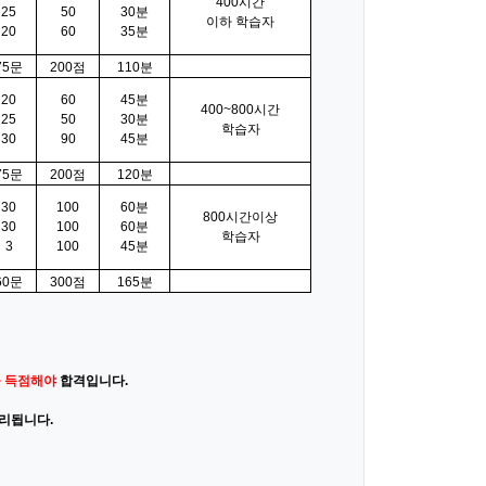
400시간
25
50
30분
이하 학습자
20
60
35분
75문
200점
110분
20
60
45분
400~800시간
25
50
30분
학습자
30
90
45분
75문
200점
120분
30
100
60분
800시간이상
30
100
60분
학습자
3
100
45분
60문
300점
165분
 득점해야
합격입니다.
처리됩니다.