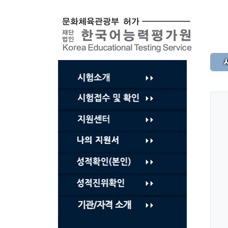
컨
텐
츠
바
로
가
기