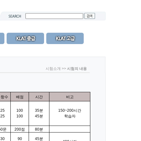
시험소개 >>
시험의 내용
문항수
배점
시간
비고
25
100
35분
150~200시간
25
100
45분
학습자
50문
200점
80분
30
90
45분