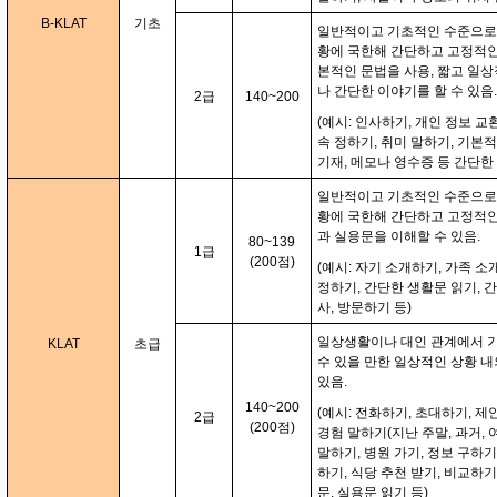
B-KLAT
기초
일반적이고 기초적인 수준으로
황에 국한해 간단하고 고정적인
본적인 문법을 사용, 짧고 일
나 간단한 이야기를 할 수 있음.
2급
140~200
(예시: 인사하기, 개인 정보 교환
속 정하기, 취미 말하기, 기본
기재, 메모나 영수증 등 간단한
일반적이고 기초적인 수준으로
황에 국한해 간단하고 고정적인
과 실용문을 이해할 수 있음.
80~139
1급
(200점)
(예시: 자기 소개하기, 가족 소
정하기, 간단한 생활문 읽기, 간
사, 방문하기 등)
일상생활이나 대인 관계에서 
KLAT
초급
수 있을 만한 일상적인 상황 
있음.
140~200
(예시: 전화하기, 초대하기, 제
2급
(200점)
경험 말하기(지난 주말, 과거, 
말하기, 병원 가기, 정보 구하기
하기, 식당 추천 받기, 비교하
문, 실용문 읽기 등)