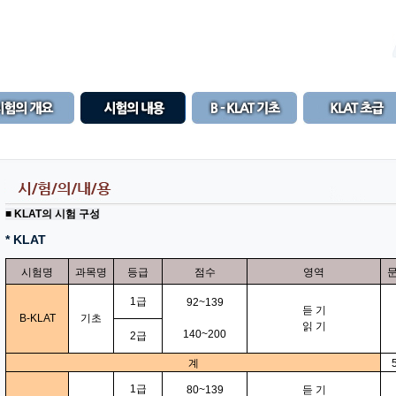
■ KLAT의 시험 구성
* KLAT
시험명
과목명
등급
점수
영역
1급
92~139
듣 기
B-KLAT
기초
읽 기
140~200
2급
계
1급
80~139
듣 기