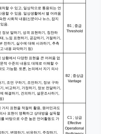
대처할 수 있고, 일상적으로 통용되는 언
사용할 수 있음. 일상생활에서 별 어려움
숙한 사회적 내용(신문이나 뉴스, 잡지
 있음.
B1 ; 중급
Threshold
인 정보 말하기, 성격 표현하기, 칭찬하
태, 느낌 표현하기, 공감하기, 거절하기,
부 전하기, 실수에 대해 사과하기, 추측
읽고 내용 파악하기 등)
 상황에서 다양한 표현을 큰 어려움 없
전문적 수준의 내용도 대체로 이해할 수
도 가능함. 토론, 논의에서 자기 의사
B2 ; 중상급
Vantage
하기, 조언 구하기, 조언하기, 정보 구하
기, 비교하기, 가정하기, 정보 전달하기,
문제 해결하기, 건의하기, 설문조사하기,
등)
 가지 표현을 적절히 활용, 원어민과도
 의사 표현이 명확하고 상대방을 설득할
C1 ; 상급
이해를 바탕으로 수준 높은 언어활동도 가
Effective
Operational
책하기, 변명하기, 비유하기, 주장하기,
Proficiency