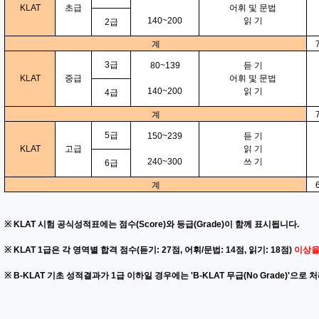
KLAT
초급
어휘 및 문법
140~200
읽 기
2급
계
3급
80~139
듣 기
KLAT
중급
어휘 및 문법
140~200
읽 기
4급
계
5급
150~239
듣 기
KLAT
고급
읽 기
240~300
쓰 기
6급
계
※ KLAT 시험 공식성적표에는 점수(Score)와 등급(Grade)이 함께 표시됩니다.
※ KLAT 1급은 각 영역별 합격 점수(듣기: 27점, 어휘/문법: 14점, 읽기: 18점)
이상을
※ B-KLAT 기초 성적결과가 1급 이하일 경우에는 'B-KLAT 무급(No Grade)'으로 