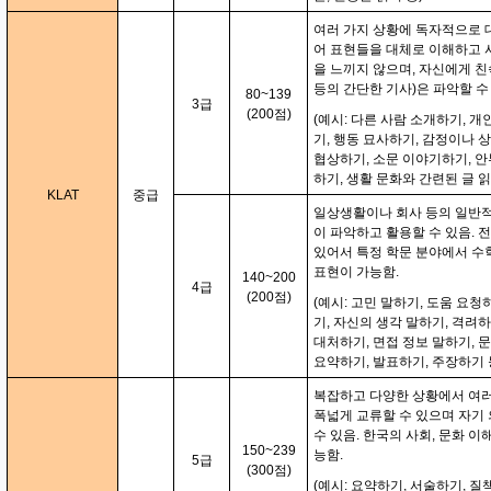
여러 가지 상황에 독자적으로 
어 표현들을 대체로 이해하고 
을 느끼지 않으며, 자신에게 친
등의 간단한 기사)은 파악할 수
80~139
3급
(200점)
(예시: 다른 사람 소개하기, 개
기, 행동 묘사하기, 감정이나 상
협상하기, 소문 이야기하기, 안
하기, 생활 문화와 간련된 글 
KLAT
중급
일상생활이나 회사 등의 일반적
이 파악하고 활용할 수 있음. 
있어서 특정 학문 분야에서 수학
표현이 가능함.
140~200
4급
(200점)
(예시: 고민 말하기, 도움 요청
기, 자신의 생각 말하기, 격려하
대처하기, 면접 정보 말하기, 
요약하기, 발표하기, 주장하기 
복잡하고 다양한 상황에서 여러
폭넓게 교류할 수 있으며 자기
수 있음. 한국의 사회, 문화 
150~239
능함.
5급
(300점)
(예시: 요약하기, 서술하기, 질