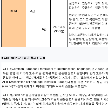
설명하기, 인용하기, 정보 찾기
감상하기, 추론하기, 내용 파악
KLAT
고급
원어민 수준의 자연스러운 의사
무 분야, 그리고 복잡하고 다양
공식적, 일반적, 전문적인 언
240~300
하게 언어 구사가 가능함.
6급
(300점)
(예시: 토론하기, 의견 말하기,
용 추론하기, 감상하기, 추론하
기, 전문적 주제의 강연이나 대
■ CEFR와 KLAT 평가 등급 비교표
CEFR(Common European Framework of Reference for Languages)은 2000
유럽 연합 내 외국어 교수·학습·평가를 위한 공통된 참조기준입니다. 인적 교류가 
통일된 언어 교수, 학습, 평가를 위한 공통의 언어체계 기준이 필요하게 되었습니다.
ALTE(Association of Language Testers in Europe)의 틀을 기본으로 하고
(can do)’와 실제 세계에서 마주칠 ‘과제(tasks)’에 초점을 두고 있다.
CEFR은 ‘can do’ 등급기술을 바탕으로 입문 단계인 A1부터 최상급에 해당하는 
기준 및 학습 시간을 제시하며, 교수와 학습의 공통참조기준을 제시하고, 또한 의사
(말하기, 듣기, 읽기, 쓰기), 실제 의사소통 상황에서 요구되는 과제 해결을 통해 언