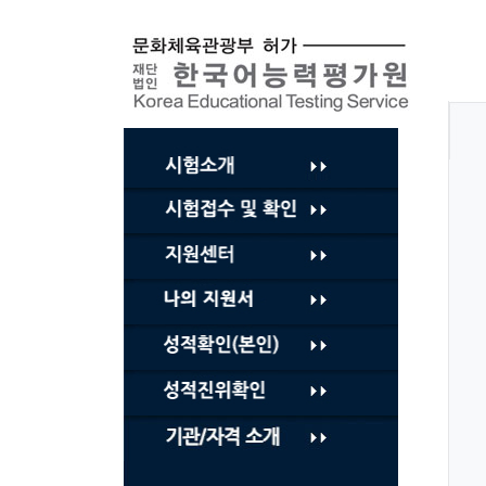
컨
텐
츠
바
로
가
기