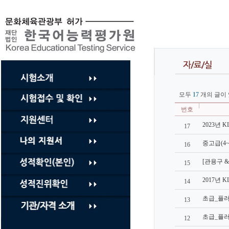
컨
텐
츠
바
로
가
기
모두
17
개의 글이 
번호
2023년 KL
17
중고급(4~5급)
16
[관용구 & 속
15
2017년 KL
14
초급_플러스(2
13
초급_플러스(2
12