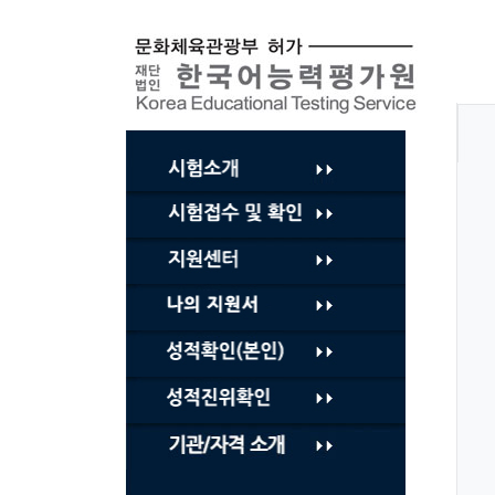
컨
텐
츠
바
로
가
기