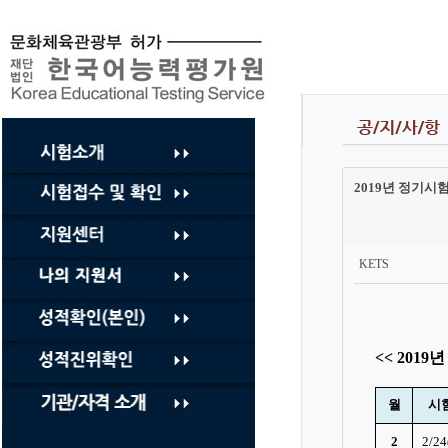
컨
텐
츠
바
로
가
기
2019년 정기시험 일
KETS