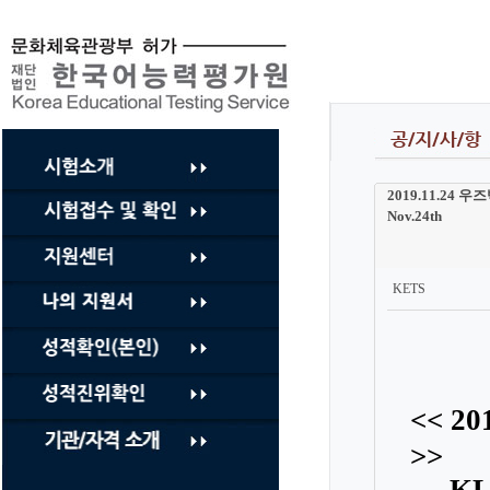
컨
텐
츠
바
로
가
기
2019.11.24 우
Nov.24th
KETS