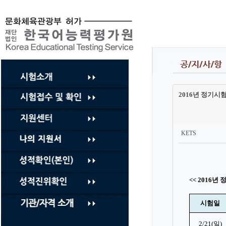
컨
텐
츠
바
로
가
기
2016년 정기시
KETS