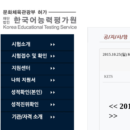
컨
텐
츠
바
로
가
기
2015.10.25
KETS