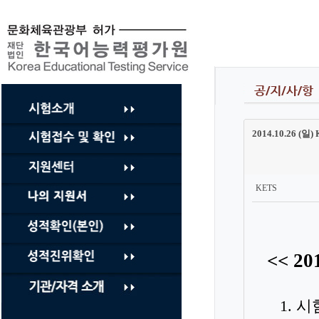
컨
텐
츠
바
로
가
기
2014.10.26
KETS