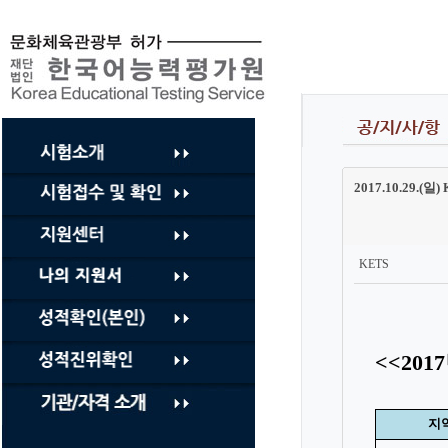
컨
텐
츠
바
로
가
기
2017.10.29.(
KETS