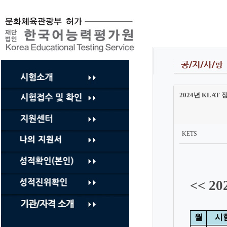
컨
텐
츠
바
로
가
기
2024년 KLAT 정기
KETS