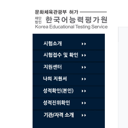
컨
텐
츠
바
로
가
기