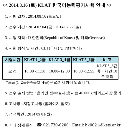
<< 2014.8.16 (토) KLAT 한국어능력평가시험 안내 >>
1. 시험 일자 : 2014.08.16 (토요일)
2. 접수 기간 : 2014.07.04 (금)~2014.07.27 (일)
3. 시행 지역 : 대한민국(Republic of Korea) 및 해외(Overseas)
4. 시험 방식 및 시간 : CBT(국내) 및 PBT(해외)
시험시간
KLAT 1_2급
KLAT 3_4급
KLAT 5_6급
비 고
KLAT 5_6급
오 전
10:00~11:50
10:00~12:00
10:00~12:55
휴식시간 10
분 포함
*초급(1_2급)/중급(3_4급)은 쓰기시험이 없습니다.
5. 접수/결제 방법 : 온라인 접수/결제(응시료 40,000), 해외고사장 문의
6. 고사장 : 지정고사장 (홈페이지 참조)
7. 성적확인 : 2014.09.01(월)
☎
02) 730-0206
Email:
hk0021@kets.or.kr
8. 기타 상세 문의 :