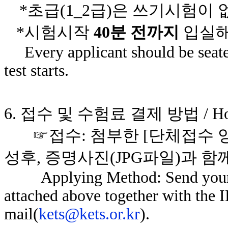
*
초급
(1_2
급
)
은 쓰기시험이 
*
시험시작
40
분 전까지
입실해
Every applicant should be seate
test starts.
6.
접수 및 수험료 결제 방법
/ Ho
☞접수
:
첨부한
[
단체접수 
성후
,
증명사진
(JPG
파일
)
과 함
Applying Method: Send your [
attached above together with the I
mail(
kets@kets.or.kr
).