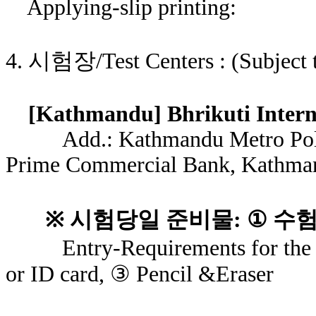
Applying-slip printing:
4.
시험장
/Test Centers : (Subject
[Kathmandu] Bhrikuti Intern
Add.: Kathmandu Metro Poli
Prime Commercial Bank, Kathma
※
시험당일 준비물
: ①
수
Entry-Requirements for the tes
or ID card, ③ Pencil &Eraser