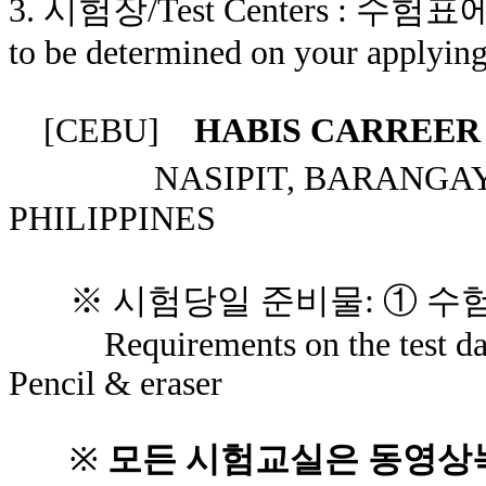
3. 시험장/Test Centers : 수험표
to be determined on your applying
[CEBU]
HABIS CARREER
NASIPIT, BARANGAY
PHILIPPINES
※ 시험당일 준비물:
①
수험
Requirements on the test
da
Pencil & eraser
※
모든 시험교실은 동영상