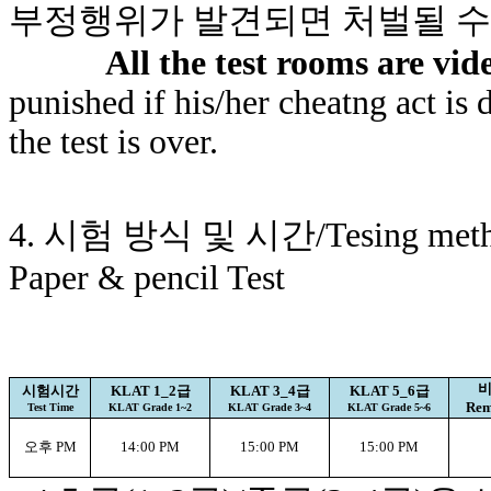
부정행위가 발견되면 처벌될 수
All the test rooms are vi
punished if his/her cheatng act is 
the test is over.
4. 시험 방식 및 시간/Tesing meth
Paper & pencil Test
비
시험시간
KLAT 1_2급
KLAT 3_4급
KLAT 5_6급
Rem
Test Time
KLAT Grade 1~2
KLAT Grade 3~4
KLAT Grade 5~6
오후 PM
14:00 PM
15:00 PM
15:00 PM