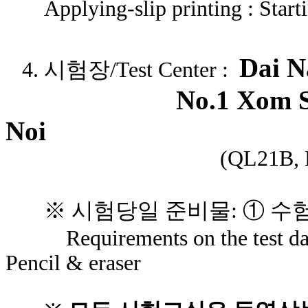
Applying-slip printing : Start
Dai N
4. 시험장/Test Center :
No.1 Xom S
Noi
(QL21B, P
※ 시험당일 준비물:
①
수험
Requirements on the test
da
Pencil & eraser