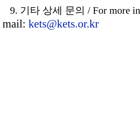
9
. 기타 상세 문의 / For more inf
mail:
kets@kets.or.kr